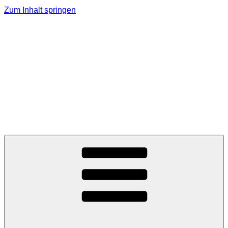
Zum Inhalt springen
J. ZIEMES
MINERALÖLHANDEL
GMBH
Ihr Partner in Sachen Heizöl, Dieselkraftstoffe und
Schmierstoffe, Tel. 02162-7198